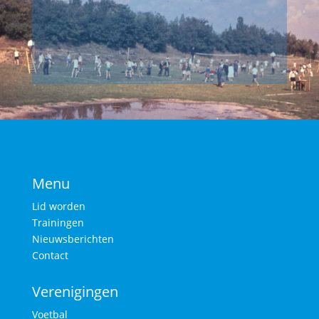
Menu
Lid worden
Trainingen
Nieuwsberichten
Contact
Verenigingen
Voetbal